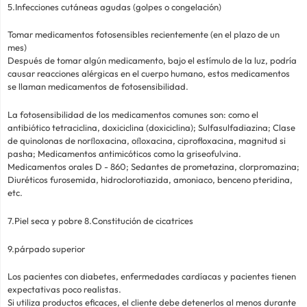
5.Infecciones cutáneas agudas (golpes o congelación)
Tomar medicamentos fotosensibles recientemente (en el plazo de un
mes)
Después de tomar algún medicamento, bajo el estímulo de la luz, podría
causar reacciones alérgicas en el cuerpo humano, estos medicamentos
se llaman medicamentos de fotosensibilidad.
La fotosensibilidad de los medicamentos comunes son: como el
antibiótico tetraciclina, doxiciclina (doxiciclina); Sulfasulfadiazina; Clase
de quinolonas de norﬂoxacina, oﬂoxacina, ciprofloxacina, magnitud si
pasha; Medicamentos antimicóticos como la griseofulvina.
Medicamentos orales D - 860; Sedantes de prometazina, clorpromazina;
Diuréticos furosemida, hidroclorotiazida, amoniaco, benceno pteridina,
etc.
7.Piel seca y pobre 8.Constitución de cicatrices
9.párpado superior
Los pacientes con diabetes, enfermedades cardíacas y pacientes tienen
expectativas poco realistas.
Si utiliza productos eficaces, el cliente debe detenerlos al menos durante