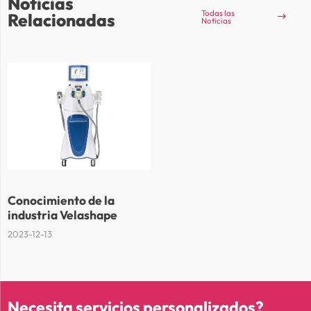
Noticias
Todas las
Relacionadas

Noticias
Conocimiento de la
industria Velashape
2023-12-13
Necesita servicios personalizados?