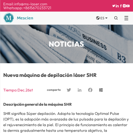
Email:
info@ms-laser.com





Whatsapp:+8615670233721


ES

NOTICIAS
Nueva máquina de depilación láser SHR
Twitter
LinkedIn
Facebook
Share
Tiempo:Dec.26st
comparte
Descripción general de la máquina SHR
SHR significa Súper depilación. Adopta la tecnología Optimal Pulse
(OPT), es la adopción más avanzada de luz pulsada para la depilación y
el rejuvenecimiento de la piel. El principio de funcionamiento es calentar
la dermis gradualmente hasta una temperatura objetivo, la