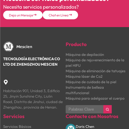
Necesita servicios personalizados?
Deja un Mensaje
Chat en Línea


Producto
Máquina de depilación
TECNOLOGÍA ELECTRÓNICA CO
Máquina de rejuvenecimiento de la
LTD DE ZHENGZHOU MESCIEN
piel HIFU
Máquina de eliminación de tatuajes
Máquina láser de Co2
Máquina de cuidado de la piel

Instrumento de belleza
Habitación 901, Unidad 3, Edificio
multifuncional
25, Jinyin Sunshine City, Liulin
Máquina para adelgazar el cuerpo
Road, Distrito de Jinshui, ciudad de
Zhengzhou, provincia de Henan.
Servicios
Contacte con Nosotros
Servicios Básicos
Doris Chen