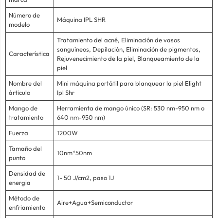
Número de
Máquina IPL SHR
modelo
Tratamiento del acné, Eliminación de vasos
sanguíneos, Depilación, Eliminación de pigmentos,
Característica
Rejuvenecimiento de la piel, Blanqueamiento de la
piel
Nombre del
Mini máquina portátil para blanquear la piel Elight
árticulo
Ipl Shr
Mango de
Herramienta de mango único (SR: 530 nm-950 nm o
tratamiento
640 nm-950 nm)
Fuerza
1200W
Tamaño del
10nm*50nm
punto
Densidad de
1- 50 J/cm2, paso 1J
energia
Método de
Aire+Agua+Semiconductor
enfriamiento