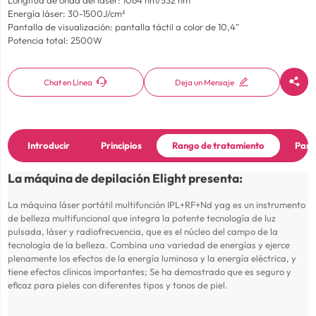
Energía láser: 30-1500J/cm²
Pantalla de visualización: pantalla táctil a color de 10,4″
Potencia total: 2500W



Chat en Línea
Deja un Mensaje
Introducir
Principios
Rango de tratamiento
Pará
La máquina de depilación Elight presenta:
La máquina láser portátil multifunción IPL+RF+Nd yag es un instrumento
de belleza multifuncional que integra la potente tecnología de luz
pulsada, láser y radiofrecuencia, que es el núcleo del campo de la
tecnología de la belleza. Combina una variedad de energías y ejerce
plenamente los efectos de la energía luminosa y la energía eléctrica, y
tiene efectos clínicos importantes; Se ha demostrado que es seguro y
eficaz para pieles con diferentes tipos y tonos de piel.