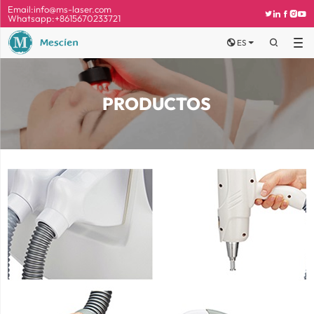
Email:
info@ms-laser.com





Whatsapp:+8615670233721


ES

PRODUCTOS