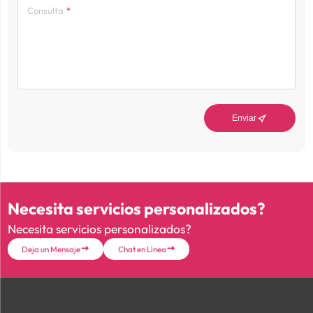
Consulta

Enviar
Necesita servicios personalizados?
Necesita servicios personalizados?
Deja un Mensaje
Chat en Línea

