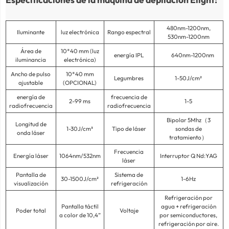
480nm-1200nm,
Iluminante
luz electrónica
Rango espectral
530nm-1200nm
Área de
10*40 mm (luz
energía IPL
640nm-1200nm
iluminancia
electrónica)
Ancho de pulso
10*40 mm
Legumbres
1-50J/cm²
ajustable
(OPCIONAL)
energía de
frecuencia de
2-99 ms
1-5
radiofrecuencia
radiofrecuencia
Bipolar 5Mhz（3
Longitud de
1-30J/cm³
Tipo de láser
sondas de
onda láser
tratamiento）
Frecuencia
Energía láser
1064nm/532nm
Interruptor Q Nd:YAG
láser
Pantalla de
Sistema de
30-1500J/cm²
1-6Hz
visualización
refrigeración
Refrigeración por
Pantalla táctil
agua + refrigeración
Poder total
Voltaje
a color de 10,4”
por semiconductores,
refrigeración por aire.