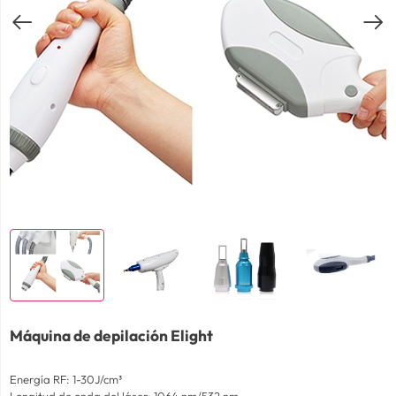
Máquina de depilación Elight
Energía RF: 1-30J/cm³
Longitud de onda del láser: 1064 nm/532 nm