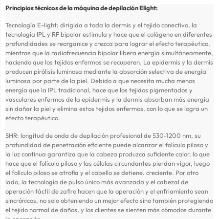
Principios técnicos de la máquina de depilación Elight:
Tecnología E-light: dirigida a toda la dermis y el tejido conectivo, la
tecnología IPL y RF bipolar estimula y hace que el colágeno en diferentes
profundidades se reorganice y crezca para lograr el efecto terapéutico,
mientras que la radiofrecuencia bipolar libera energía simultáneamente,
haciendo que los tejidos enfermos se recuperen. La epidermis y la dermis
producen pirólisis luminosa mediante la absorción selectiva de energía
luminosa por parte de la piel. Debido a que necesita mucha menos
energía que la IPL tradicional, hace que los tejidos pigmentados y
vasculares enfermos de la epidermis y la dermis absorban más energía
sin dañar la piel y elimina estos tejidos enfermos, con lo que se logra un
efecto terapéutico.
SHR: longitud de onda de depilación profesional de 530-1200 nm, su
profundidad de penetración eficiente puede alcanzar el folículo piloso y
la luz continua garantiza que la cabeza produzca suficiente calor, lo que
hace que el folículo piloso y las células circundantes pierdan vigor, luego
el folículo piloso se atrofia y el cabello se detiene. creciente. Por otro
lado, la tecnología de pulso único más avanzada y el cabezal de
operación táctil de zafiro hacen que la operación y el enfriamiento sean
sincrónicos, no solo obteniendo un mejor efecto sino también protegiendo
el tejido normal de daños, y los clientes se sienten más cómodos durante