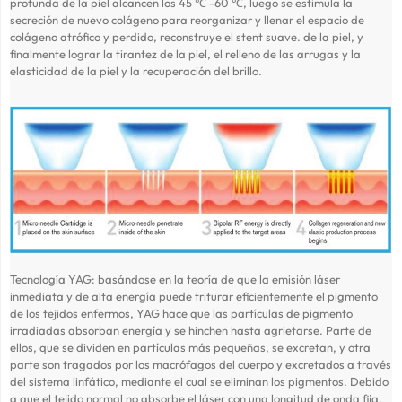
profunda de la piel alcancen los 45 ℃ -60 ℃, luego se estimula la
secreción de nuevo colágeno para reorganizar y llenar el espacio de
colágeno atrófico y perdido, reconstruye el stent suave. de la piel, y
finalmente lograr la tirantez de la piel, el relleno de las arrugas y la
elasticidad de la piel y la recuperación del brillo.
Tecnología YAG: basándose en la teoría de que la emisión láser
inmediata y de alta energía puede triturar eficientemente el pigmento
de los tejidos enfermos, YAG hace que las partículas de pigmento
irradiadas absorban energía y se hinchen hasta agrietarse. Parte de
ellos, que se dividen en partículas más pequeñas, se excretan, y otra
parte son tragados por los macrófagos del cuerpo y excretados a través
del sistema linfático, mediante el cual se eliminan los pigmentos. Debido
a que el tejido normal no absorbe el láser con una longitud de onda fija,